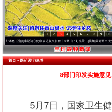
1
2
3
4
5
6
7
8
9
10
·[视频]
牢记初心使命 奋进复兴征程丨宝塔山下好光景..
·[视频]
因党而生 为党而战——百
首页
»
医药医疗/康养
8部门印发实施意见
5月7日，国家卫生健