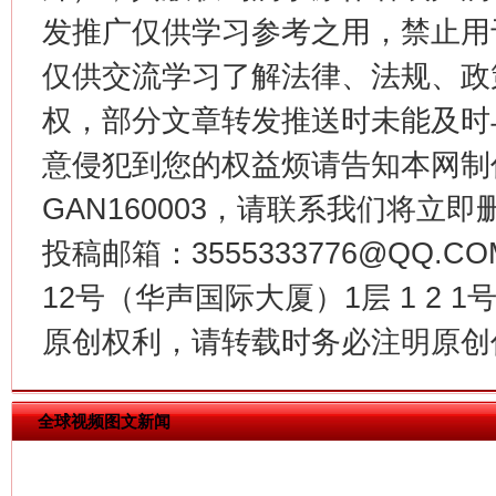
发推广仅供学习参考之用，禁止用
仅供交流学习了解法律、法规、政
权，部分文章转发推送时未能及时
意侵犯到您的权益烦请告知本网制作采编
生
“刷贴”乱象丛生
GAN160003，请联系我们将立即删
投稿邮箱：3555333776@QQ
12号（华声国际大厦）1层 1 2
原创权利，请转载时务必注明原创作
全球视频图文新闻
揭批美国五大"原罪"
"炒