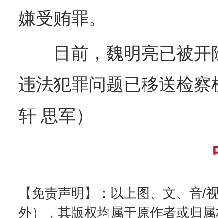
嫌受贿罪。
今
在谋一域中谋全局
目前，魏明亮已被开除
违法犯罪问题已移送检察
轩 思军）
习近平的博鳌关键词
魏明亮
【免责声明】：以上图、文、音/
外），其版权均属于原作者或归属