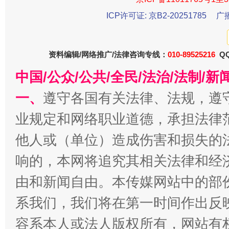
ICP许可证: 京B2-20251785
广
资料编辑/网络推广/法律咨询专线：
010-89525216
QQ
生
“刷贴”乱象丛生
中国/公众/公共/全民/法治/法制/
一、
遵守各国有关法律、法规，遵
业规定和网络职业道德，承担法律
他人或（单位）造成伤害和损失的
响的，本网将追究其相关法律和经
由和新闻自由。本传媒网站中的部
系我们，我们将在第一时间作出反
揭批美国五大"原罪"
"炒
容系本人或法人版权所有，网站有