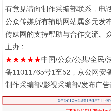
有意见请向制作采编部联系，电话：0
今
在谋一域中谋全局
公众传媒所有辅助网站属多元发
传媒网的支持帮助与合作交流。
主办 :
★★★★★
中国/公众/公共/全民/
备11011765号1至52，京公网安备：
习近平的博鳌关键词
魏明亮
制作采编部/影视采编部/发布广告
关于我们
|
公众采编部
|
法律声明
| 中国
京ICP备11011765号1至3