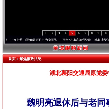
1
2
3
4
5
6
7
8
9
10
光景..
·[视频]
因党而生 为党而战——百年“纪”事⑧加强纪律..
·[视频]
牢记初心使命 奋
首页
»
聚焦廉政法纪
湖北襄阳交通局原党委
魏明亮退休后与老同事