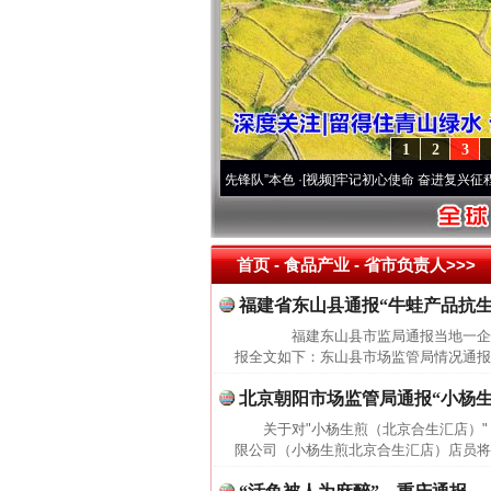
1
2
3
改变雪域高原..
·[视频]
永葆“两个先锋队”本色
·[视频]
牢记初心使命 奋进复兴征程丨宝塔
首页
- 食品产业 -
省市负责人>>>
福建省东山县通报“牛蛙产品抗生
福建东山县市监局通报当地一企业
报全文如下：东山县市场监管局情况通报
北京朝阳市场监管局通报“小杨
关于对"小杨生煎（北京合生汇店）
限公司（小杨生煎北京合生汇店）店员将