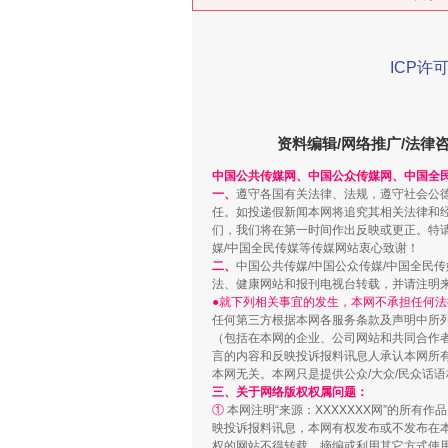
ICP许可
资料编辑/网络推广/法律
中国公共传媒网、中国公众传媒网、中国全
一、
遵守各国有关法律、法规，遵守社会公
习近平的博鳌关键词
任。如投递假新闻本网将追究其相关法律和
们，我们将在第一时间作出反映或更正。特
媒/中国全民传媒等传媒网站衷心致谢！
二、
中国公共传媒/中国公众传媒/中国全民
法、健康网站和报刊电视台转载，并请注明
●就下列相关事宜的发生，本网不承担任何法
任何第三方根据本网各服务条款及声明中所
（包括在本网的企业、公司网站和共同合作
言的内容和反映投诉报料讯息人承认本网所
本网无关。本网只是提供公众/大众/民众话
三、关于网络版权权属问题：
①
本网注明“来源：XXXXXXX网”的所有
映投诉报料讯息，本网有权发布或不发布在
权的网站不得转载、摘编或利用其它方式使用