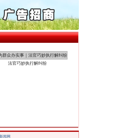
通报西安赛格商场坠亡事件
产可执”到“全额执行”
检抗诉的疑难复杂刑事案件
5死1伤，四川省安委会挂..
法官巧妙执行解纠纷
新中国诞生的见证
/新闻网