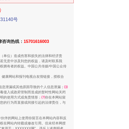
号
1140号
法律咨询热线：
15701616003
（单位）造成伤害和损失的法律和经济责
若无意中涉及到您的权益，请及时联系我
千亩耕地变“别墅”
权拥有者的权益。中国公共传媒/中国公众传
、健康网站和报刊电视台友情链接，授权合
信息泄漏或其他原因导致的个人信息泄漏；
⑶
毒侵入或政府管制而造成的暂时性网站关闭
明的使用方式或免责情形；
⑺
你在本网站留
您的行为而直接或间接引起的法律责任，与
合作伙伴的网站上使用你留言在本网站内容和反
权在网站内转载或修改引用。但未经本网授
源于：XXXXXXX网”。违反上述声明者，