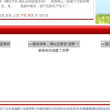
官方
《网红牛肚 镜头后的肮脏车间》，直指网上一款被千万粉丝网
脏、乱、差。 视频中曝光，该产品的生产加工厂..
从“无
条信息
首页
上页
下页
末页
共 163 页
最高
事故致
谢谢有你温暖了四季
今年投资意愿榜揭晓
我们
|
公众采编部
|
法律声明
| 中国/法制/公共/全民/公众/农业/文化/视频/检察/法院/法治