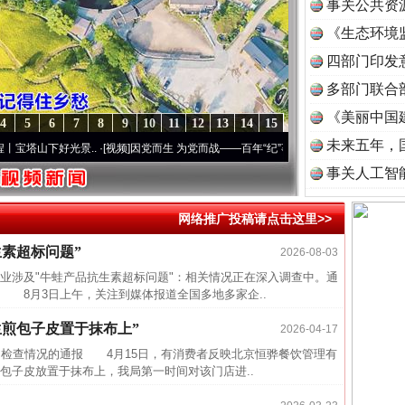
事关公共资
《生态环境
读
四部门印发
多部门联合
《美丽中国
4
5
6
7
8
9
10
11
12
13
14
15
未来五年，
山下好光景..
·[视频]
因党而生 为党而战——百年“纪”事⑧加强纪律..
·[视频]
牢记初心使
事关人工智
近期涉
网络推广投稿请点击这里>>
半生相
素超标问题”
2026-08-03
一纸欠
涉及"牛蛙产品抗生素超标问题"：相关情况正在深入调查中。通
 8月3日上午，关注到媒体报道全国多地多家企..
26万
杨天
生煎包子皮置于抹布上”
2026-04-17
传销头
" 检查情况的通报 4月15日，有消费者反映北京恒骅餐饮管理有
包子皮放置于抹布上，我局第一时间对该门店进..
四川省