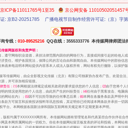
京ICP备11011765号1至35
京公网安备 11010502051457
证: 京B2-20251785
广播电视节目制作经营许可证:（京）字第3
咨询专线：
010-89525216
QQ在线：3555333776 本传媒网律师团
民传媒网版权和免责声明：
德，遵守网络职业道德，承担法律范围内因你的网络行为，直接或间接引起的给他人或
经济责任。维护各国宪法，保障公民的言论自由和新闻自由。本传媒网站中的部份信息
魏明亮严重违纪违法案透视
请来函来电说明本网站提供内容系本人或法人版权所有，网站有权先行撤除，以保护版
传媒等传媒网站，由众全影视文化传媒（北京）有限公司独家协办发布广告。欢迎合法
来源，并可添加相应链接。
律责任：⑴
本网根据法律规定或相关政府的要求提供您的个人信息；
⑵
由于您将个人
列明的情况使用您的个人信息，由此所产生的纠纷责任；
⑷
任何由于黑客攻击、电脑病
者的网站在内）；
⑸
因不可抗拒导致的任何事态后果；
⑹
本网在各服务条款及声明中列
有条款方可留言和反映投诉报料等讯息投稿，其证明你已经阅读本网条款并承担一切因
语权平台。本网根据各国新法律和国际互联网有关规定将不定期更新本声明。
作品，版权均属于XXXXXXX网所有。本传媒网站拥有管理笔名和代表某些合作伙伴在
本网及本网所属网站的一切权力。你在本传媒网站留言板发表的评论和投稿，本网站有
本网上述作品。已经本网授权使用作品的单位或网站，应在授权范围内使用，并注明“来