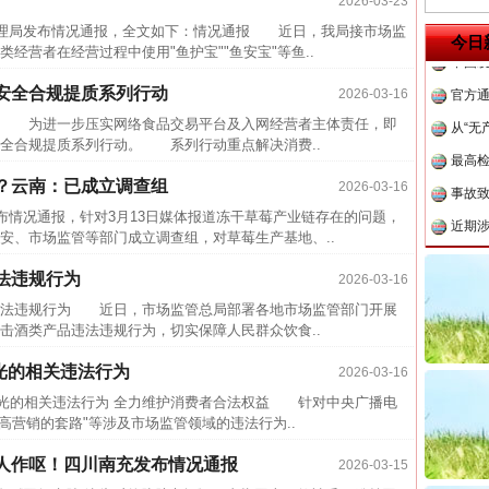
2026-03-23
中方对
理局发布情况通报，全文如下：情况通报 近日，我局接市场监
中国发
今日
经营者在经营过程中使用"鱼护宝""鱼安宝"等鱼..
官方
安全合规提质系列行动
2026-03-16
从“无
 为进一步压实网络食品交易平台及入网经营者主体责任，即
最高
全合规提质系列行动。 系列行动重点解决消费..
事故致
？云南：已成立调查组
2026-03-16
近期涉
情况通报，针对3月13日媒体报道冻干草莓产业链存在的问题，
半生相
安、市场监管等部门成立调查组，对草莓生产基地、..
一纸欠
法违规行为
2026-03-16
26万
法违规行为 近日，市场监管总局部署各地市场监管部门开展
杨天
击酒类产品违法违规行为，切实保障人民群众饮食..
茶叶“炒上天”
传销头
曝光的相关违法行为
2026-03-16
四川省
曝光的相关违法行为 全力维护消费者合法权益 针对中央广播电
"增高营销的套路"等涉及市场监管领域的违法行为..
中方对
中国发
人作呕！四川南充发布情况通报
2026-03-15