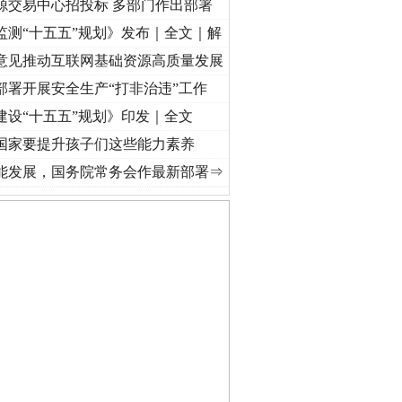
源交易中心招投标 多部门作出部署
监测“十五五”规划》发布｜全文｜解
意见推动互联网基础资源高质量发展
部署开展安全生产“打非治违”工作
建设“十五五”规划》印发｜全文
国家要提升孩子们这些能力素养
命 奋进复兴征程丨“转折之城”激荡..
·[视频]
牢记初心使命 奋进复兴征程丨红船起航处 潮
能发展，国务院常务会作最新部署⇒
私家车群死群伤事故多发..
守，一别两宽：这场老年..
条伤亲情 巡回调解促和..
保费，离婚时为何要分走一..
誉，不得录用为公务员
目出狱后办书院暴力管教..
公安厅征集新型黑恶违法..