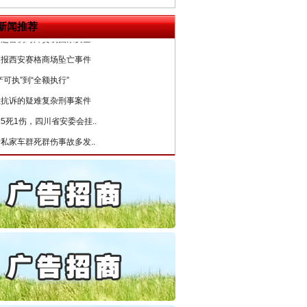
6家美国实体采取反制措..
起首例对外贸易国家安全..
新闻推荐
通报西安赛格商场坠亡事件
产可执”到“全额执行”
检抗诉的疑难复杂刑事案件
5死1伤，四川省安委会挂..
私家车群死群伤事故多发..
守，一别两宽：这场老年..
条伤亲情 巡回调解促和..
保费，离婚时为何要分走一..
誉，不得录用为公务员
“神药”背后的真相
目出狱后办书院暴力管教..
公安厅征集新型黑恶违法..
6家美国实体采取反制措..
起首例对外贸易国家安全..