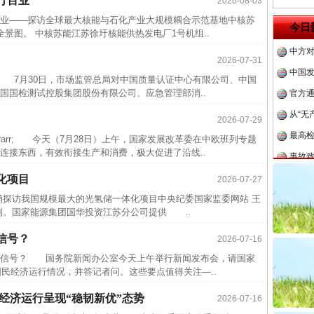
行百业
2026-08-03
四川省
业——探访全球最大核能与石化产业大规模耦合示范基地中核苏
今日
景图。 中核苏能江苏徐圩核能供热发电厂1号机组..
中方对
中国发
2026-07-31
官方
7月30日，市场监管总局对中国质量认证中心有限公司、中国
国国检测试控股集团股份有限公司、应急管理部消..
从“无
最高
2026-07-29
rr; 今天（7月28日）上午，国家发展改革委在中欧班列专题
事故致
连接东西，有效衔接生产和消费，极大促进了沿线..
近期涉
化项目
2026-07-27
半生相
涌探访我国规模最大的光氢储一体化项目中央纪委国家监委网站 王
一纸欠
列。国家能源集团国华投资江苏分公司提供 ..
26万
信号？
2026-07-16
杨天
信号？ 国务院新闻办公室今天上午举行新闻发布会，请国家
传销头
国民经济运行情况，并答记者问。这些要点值得关注—..
四川省
元 经济运行呈现“稳韧新优”态势
2026-07-16
中方对