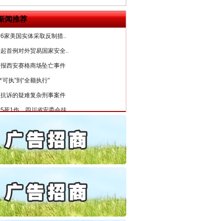
公安厅征集新型黑恶违法..
新闻推荐
6家美国实体采取反制措..
起首例对外贸易国家安全..
通报西安赛格商场坠亡事件
产可执”到“全额执行”
检抗诉的疑难复杂刑事案件
5死1伤，四川省安委会挂..
私家车群死群伤事故多发..
守，一别两宽：这场老年..
条伤亲情 巡回调解促和..
保费，离婚时为何要分走一..
誉，不得录用为公务员
目出狱后办书院暴力管教..
公安厅征集新型黑恶违法..
6家美国实体采取反制措..