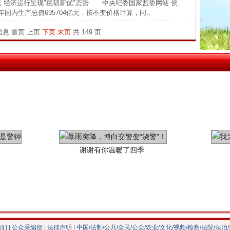
元 经济运行呈现"稳韧新优"态势 中央纪委国家监委网站 侯
茶叶“炒上天”
中国发
生产总值695704亿元，按不变价格计算，同..
官方
条信息
首页
上页
下页
末页
共 149 页
从“无
最高
事故致
谢谢有你温暖了四季
我们
|
公众采编部
|
法律声明
| 中国/法制/公共/全民/公众/农业/文化/视频/检察/法院/法治