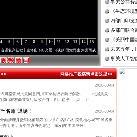
事关公共资
《生态环境
读
四部门印发
多部门联合
《美丽中国
4
5
6
7
8
9
10
11
12
13
14
15
未来五年，
复兴征程丨宝塔山下好光景..
·[视频]
因党而生 为党而战——百年“纪”事⑧加强纪律..
·[视
事关人工智
>>
网络推广投稿请点击这里>>
2026-08-04
近期涉
四川监管局批复同意四川10家县级农商行解散。 根据批复，
半生相
由眉山农村商业银行吸收合并，四川盐亭、北川、江..
一纸欠
”“名师”退场！
2026-08-04
26万
清理并撤销此前颁发的"大师""名师"及"美食地标城市"等各类
杨天
告明确，历年由该协会评定、颁发的"中国烹饪..
传销头