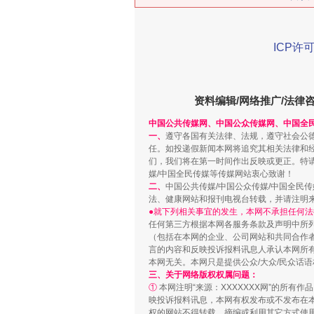
ICP许可
在谋一域中谋全局
资料编辑/网络推广/法律
中国公共传媒网、中国公众传媒网、中国全
一、
遵守各国有关法律、法规，遵守社会公
任。如投递假新闻本网将追究其相关法律和
们，我们将在第一时间作出反映或更正。特
媒/中国全民传媒等传媒网站衷心致谢！
二、
中国公共传媒/中国公众传媒/中国全民
法、健康网站和报刊电视台转载，并请注明
●就下列相关事宜的发生，本网不承担任何法
任何第三方根据本网各服务条款及声明中所
（包括在本网的企业、公司网站和共同合作
习近平的博鳌关键词
言的内容和反映投诉报料讯息人承认本网所
本网无关。本网只是提供公众/大众/民众话
三、关于网络版权权属问题：
①
本网注明“来源：XXXXXXX网”的所有
映投诉报料讯息，本网有权发布或不发布在
权的网站不得转载、摘编或利用其它方式使用