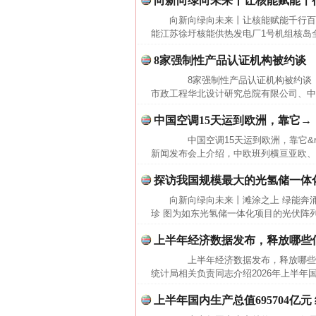
向新向绿向未来丨让核能赋能千
向新向绿向未来丨让核能赋能千行百
能江苏徐圩核能供热发电厂1号机组核岛全
8家强制性产品认证机构被约谈
8家强制性产品认证机构被约谈 
市政工程华北设计研究总院有限公司、中
中国空调15天运到欧洲，靠它→
中国空调15天运到欧洲，靠它&ra
新闻发布会上介绍，中欧班列横亘亚欧、
探访我国规模最大的光氢储一体
向新向绿向未来丨滩涂之上 绿能奔
珍 图为如东光氢储一体化项目的光伏阵
上半年经济数据发布，释放哪些
上半年经济数据发布，释放哪些
统计局相关负责同志介绍2026年上半年
上半年国内生产总值695704亿