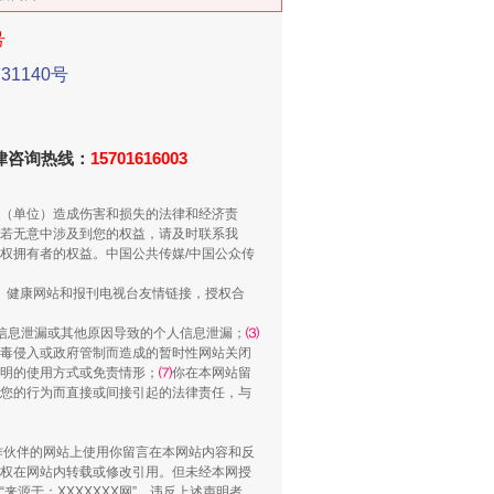
号
1140号
新中国诞生的见证
法律咨询热线：
15701616003
（单位）造成伤害和损失的法律和经济责
若无意中涉及到您的权益，请及时联系我
权拥有者的权益。中国公共传媒/中国公众传
、健康网站和报刊电视台友情链接，授权合
信息泄漏或其他原因导致的个人信息泄漏；
⑶
毒侵入或政府管制而造成的暂时性网站关闭
明的使用方式或免责情形；
⑺
你在本网站留
您的行为而直接或间接引起的法律责任，与
千亩耕地变“别墅”
合作伙伴的网站上使用你留言在本网站内容和反
权在网站内转载或修改引用。但未经本网授
源于：XXXXXXX网”。违反上述声明者，