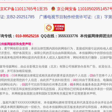
京ICP备11011765号1至35
京公网安备 11010502051457
证: 京B2-20251785
广播电视节目制作经营许可证:（京）字第3
今年投资意愿榜揭晓
咨询专线：
010-89525216
QQ在线：3555333776 本传媒网律师团
民传媒网版权和免责声明：
德，遵守网络职业道德，承担法律范围内因你的网络行为，直接或间接引起的给他人或
经济责任。维护各国宪法，保障公民的言论自由和新闻自由。本传媒网站中的部份信息
请来函来电说明本网站提供内容系本人或法人版权所有，网站有权先行撤除，以保护版
传媒等传媒网站，由众全影视文化传媒（北京）有限公司独家协办发布广告。欢迎合法
来源，并可添加相应链接。
律责任：⑴
本网根据法律规定或相关政府的要求提供您的个人信息；
⑵
由于您将个人
列明的情况使用您的个人信息，由此所产生的纠纷责任；
⑷
任何由于黑客攻击、电脑病
者的网站在内）；
⑸
因不可抗拒导致的任何事态后果；
⑹
本网在各服务条款及声明中列
有条款方可留言和反映投诉报料等讯息投稿，其证明你已经阅读本网条款并承担一切因
魏明亮严重违纪违法案透视
语权平台。本网根据各国新法律和国际互联网有关规定将不定期更新本声明。
作品，版权均属于XXXXXXX网所有。本传媒网站拥有管理笔名和代表某些合作伙伴在
本网及本网所属网站的一切权力。你在本传媒网站留言板发表的评论和投稿，本网站有
本网上述作品。已经本网授权使用作品的单位或网站，应在授权范围内使用，并注明“来