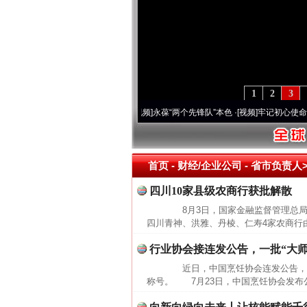
1
2
3
20周年 深刻改变雪域高原..
·[视频]
永葆“两个先锋队”本色
·[视频]
牢记初心使命 奋进
首页
- 财经/企业公司 -
省市负责人>
四川10家县级农商行获批解散
8月3日，国家金融监督管理总局
四川青神、洪雅、丹棱、仁寿4家农商行
行业协会接连发公告，一批“大师
近日，中国烹饪协会连发公告，全面
称号。 7月23日，中国烹饪协会发布公