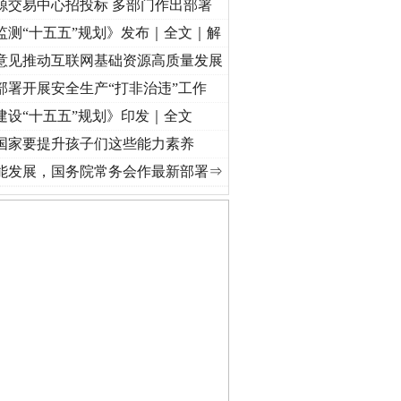
源交易中心招投标 多部门作出部署
监测“十五五”规划》发布｜全文｜解
意见推动互联网基础资源高质量发展
部署开展安全生产“打非治违”工作
建设“十五五”规划》印发｜全文
国家要提升孩子们这些能力素养
频]
牢记初心使命 奋进复兴征程丨“转折之城”激荡..
·[视频]
牢记初心使命 奋进复兴征程丨
能发展，国务院常务会作最新部署⇒
私家车群死群伤事故多发..
守，一别两宽：这场老年..
条伤亲情 巡回调解促和..
保费，离婚时为何要分走一..
誉，不得录用为公务员
目出狱后办书院暴力管教..