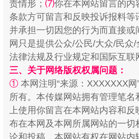
责情形；
⑺
你在本网站留言的内
条款方可留言和反映投诉报料等
并承担一切因您的行为而直接或
网只是提供公众/公民/大众/民
法律法规及行业规定和国际互联
三、关于网络版权权属问题：
解纷+调解+退费，一次搞定
①
本网注明“来源：XXXXXXX网
所有。本传媒网站拥有管理笔名
上使用你留言在本网站内容和反
布在本网及本网所属网站的一切
论和投稿，本网站有权在网站内