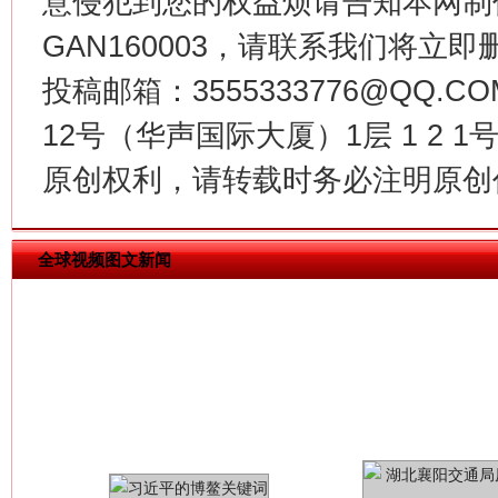
意侵犯到您的权益烦请告知本网制作采编
GAN160003，请联系我们将立即删
投稿邮箱：3555333776@QQ
今
12号（华声国际大厦）1层 1 2
在谋一域中谋全局
原创权利，请转载时务必注明原创作
全球视频图文新闻
习近平的博鳌关键词
魏明亮