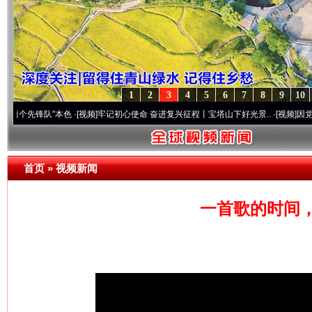
1
2
3
4
5
6
7
8
9
10
先锋队”本色
·[视频]
牢记初心使命 奋进复兴征程丨宝塔山下好光景..
·[视频]
因党而生 为党
首页
»
视频新闻
一首歌的时间，