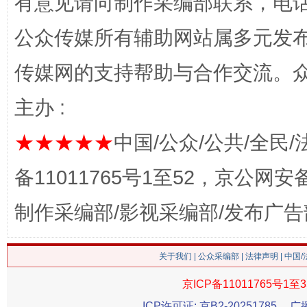
有意见请向制作采编部联系，电话：0
茶
公众传媒所有辅助网站属多元发
传媒网的支持帮助与合作交流。
主办 :
★★★★★
中国/公众/公共/全民/
备11011765号1至52，京公网安备：
这是一记警钟！
谢谢
制作采编部/影视采编部/发布广告
关于我们
|
公众采编部
|
法律声明
| 中国
京ICP备11011765号1至3
ICP许可证: 京B2-20251785
广