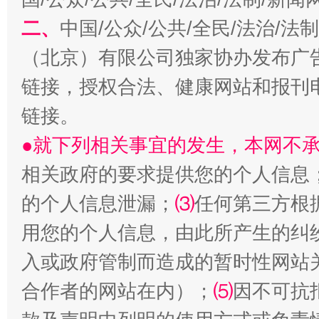
二、
中国/公众/公共/全民/法治/
（北京）有限公司独家协办发布广
链接，授权合法、健康网站和报刊
生物
链接。
“刷贴”乱象丛生
●就下列相关事宜的发生，本网不
相关政府的要求提供您的个人信息
的个人信息泄漏；
⑶
任何第三方根
用您的个人信息，由此所产生的纠
入或政府管制而造成的暂时性网站
合作者的网站在内）；
⑸
因不可抗
揭批美国五大"原罪"
"炒