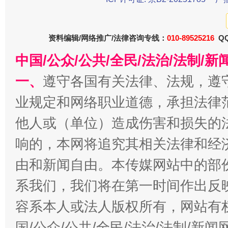
今年
资料编辑/网络推广/法律咨询专线：
010-89525216
QQ
在谋一域中谋全局
中国/公众/公共/全民/法治/法制/
一、
遵守各国有关法律、法规，遵
业规定和网络职业道德，承担法律
他人或（单位）造成伤害和损失的
响的，本网将追究其相关法律和经
由和新闻自由。本传媒网站中的部
习近平的博鳌关键词
魏明亮
系我们，我们将在第一时间作出反
容系本人或法人版权所有，网站有
国/公众/公共/全民/法治/法制/新