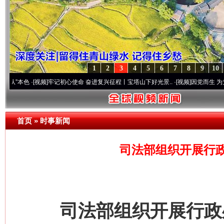
1
2
3
4
5
6
7
8
9
10
色
·[视频]
牢记初心使命 奋进复兴征程丨宝塔山下好光景..
·[视频]
因党而生 为党而战——
首页
»
时事新闻
司法部组织开展行
司法部组织开展行政处