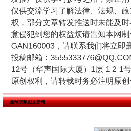
仅供交流学习了解法律、法规、政
权，部分文章转发推送时未能及时
意侵犯到您的权益烦请告知本网制作采编
今年
在谋一域中谋全局
GAN160003，请联系我们将立即删
投稿邮箱：3555333776@QQ
12号（华声国际大厦）1层 1 2
原创权利，请转载时务必注明原创作
全球视频图文新闻
习近平的博鳌关键词
魏明亮